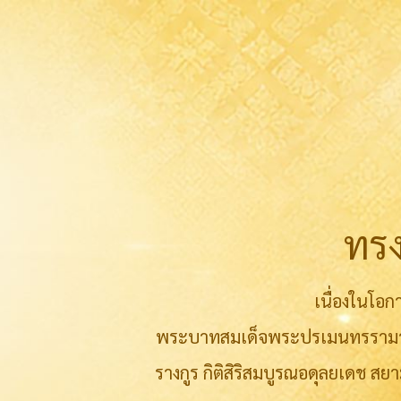
ทร
เนื่องในโอ
พระบาทสมเด็จพระปรเมนทรรามาธิ
รางกูร กิติสิริสมบูรณอดุลยเดช 