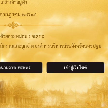
เกล้าเจ้าอยู่หัว
 กรกฎาคม ๒๕๖๙
้าด้วยกระหม่อม ขอเดชะ
พนักงานและลูกจ้าง องค์การบริหารส่วนจังหวัดนครปฐม
งนามถวายพระพร
เข้าสู่เว็บไซต์