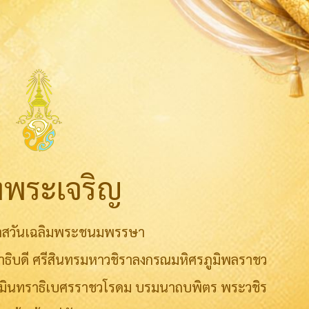
งพระเจริญ
กาสวันเฉลิมพระชนมพรรษา
บดี ศรีสินทรมหาวชิราลงกรณมหิศรภูมิพลราชว
สยามินทราธิเบศรราชวโรดม บรมนาถบพิตร พระวชิร