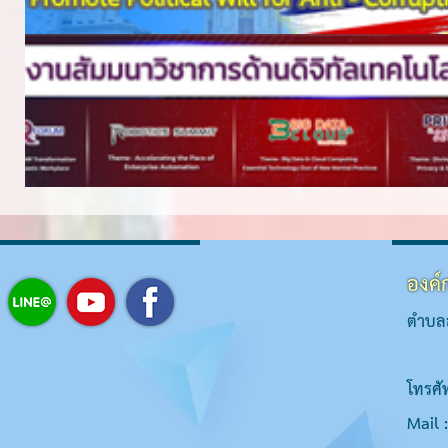
องค์
ตำบลส
โทรศั
Mail 