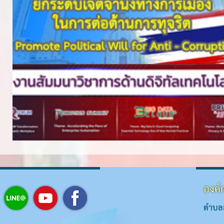
องค์
ตำบลส