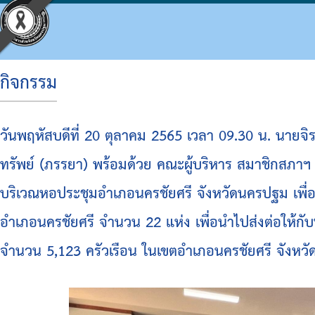
กิจกรรม
ประวัติ อบจ.
โครงสร้างองค์กร
ข้อบัญญัติงบประมาณ
แผนจัดซื้อจัดจ้างหรือจัดหาพัสดุ
ประมวลจริยธรรม
กิจกรรม อบจ.
การดำเนินการเพื่อจัดการความเสี่ยง
วันพฤหัสบดีที่ 20 ตุลาคม 2565 เวลา 09.30 น. นาย
ข้อมูลพื้นฐาน
โครงสร้างผู้บริหาร
แผนพัฒนาท้องถิ่น
รายงานความก้าวหน้าการจัดซื้อจัดจ้างหรือการ
แผนการบริหารและพัฒนาบุคคล
ข่าวประชาสัมพันธ์
แนวทางปฏิบัติเรื่องร้องเรียน
ทรัพย์ (ภรรยา) พร้อมด้วย คณะผู้บริหาร สมาชิกสภาฯ
วิสัยทัศน์
โครงสร้างฝ่ายการเมือง
แผนดำเนินงาน
สรุปผลการจัดซื้อจัดจ้างหรือการจัดหาพัสดุราย
รายงานผลการบริหารและพัฒนาทรัพยากรบุคค
ประชาสัมพันธ์สภา
ประกาศเจตนารมณ์ นโยบาย No Gift Policy จาก
บริเวณหอประชุมอำเภอนครชัยศรี จังหวัดนครปฐม เพื่อม
อำนาจหน้าที่
โครงสร้างส่วนราชการ
ผลการดำเนินงาน
รายงานผลการจัดซื้อจัดจ้างหรือการจัดหาพัสดุ
หลักเกณฑ์การบริหารทรัพยากรบุคคล
มติที่ประชุมสภา
แผนปฏิบัติการป้องกันการทุจริต
อำเภอนครชัยศรี จำนวน 22 แห่ง เพื่อนำไปส่งต่อให้ก
โครงสร้างโรงพยาบาลส่งเสริมสุขภาพตำบลในสั
รายงานติดตามผลการดำเนินการประจำปี รอบ 6
รายงานการประชุมสภา
มาตรการส่งเสริมคุณธรรมและความโปร่งใสภา
จำนวน 5,123 ครัวเรือน ในเขตอำเภอนครชัยศรี จังหว
โครงสร้างการบริหารงาน
รายงานติดตามผลการดำเนินการประจำปี
ประกาศจัดซื้อจัดจ้าง
รายงานผลการดำเนินการเพื่อส่งเสริมคุณธรร
เงินสะสม
สรุปผลการจัดซื้อจัดจ้าง
รายงานผลการดำเนินการป้องกันการทุจริต