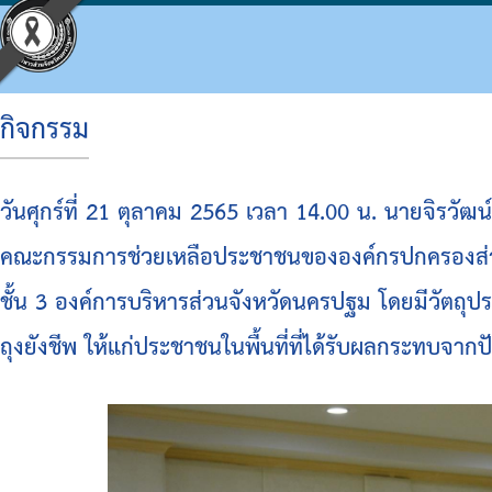
กิจกรรม
ประวัติ อบจ.
โครงสร้างองค์กร
ข้อบัญญัติงบประมาณ
แผนจัดซื้อจัดจ้างหรือจัดหาพัสดุ
ประมวลจริยธรรม
กิจกรรม อบจ.
การดำเนินการเพื่อจัดการความเสี่ยง
วันศุกร์ที่ 21 ตุลาคม 2565 เวลา 14.00 น. นายจิรว
ข้อมูลพื้นฐาน
โครงสร้างผู้บริหาร
แผนพัฒนาท้องถิ่น
รายงานความก้าวหน้าการจัดซื้อจัดจ้างหรือการ
แผนการบริหารและพัฒนาบุคคล
ข่าวประชาสัมพันธ์
แนวทางปฏิบัติเรื่องร้องเรียน
คณะกรรมการช่วยเหลือประชาชนขององค์กรปกครองส่วนท
วิสัยทัศน์
โครงสร้างฝ่ายการเมือง
แผนดำเนินงาน
สรุปผลการจัดซื้อจัดจ้างหรือการจัดหาพัสดุราย
รายงานผลการบริหารและพัฒนาทรัพยากรบุคค
ประชาสัมพันธ์สภา
ประกาศเจตนารมณ์ นโยบาย No Gift Policy จาก
ชั้น 3 องค์การบริหารส่วนจังหวัดนครปฐม โดยมีวัตถุปร
อำนาจหน้าที่
โครงสร้างส่วนราชการ
ผลการดำเนินงาน
รายงานผลการจัดซื้อจัดจ้างหรือการจัดหาพัสดุ
หลักเกณฑ์การบริหารทรัพยากรบุคคล
มติที่ประชุมสภา
แผนปฏิบัติการป้องกันการทุจริต
ถุงยังชีพ ให้แก่ประชาชนในพื้นที่ที่ได้รับผลกระทบจาก
โครงสร้างโรงพยาบาลส่งเสริมสุขภาพตำบลในสั
รายงานติดตามผลการดำเนินการประจำปี รอบ 6
รายงานการประชุมสภา
มาตรการส่งเสริมคุณธรรมและความโปร่งใสภา
โครงสร้างการบริหารงาน
รายงานติดตามผลการดำเนินการประจำปี
ประกาศจัดซื้อจัดจ้าง
รายงานผลการดำเนินการเพื่อส่งเสริมคุณธรร
เงินสะสม
สรุปผลการจัดซื้อจัดจ้าง
รายงานผลการดำเนินการป้องกันการทุจริต