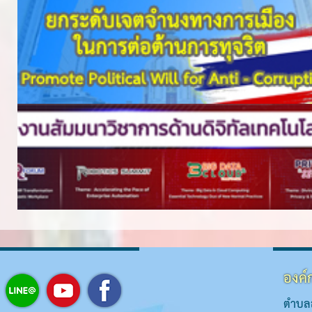
องค์
ตำบลส