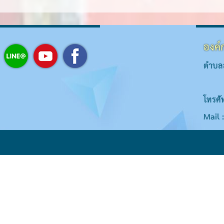
องค์
ตำบลส
โทรศั
Mail 