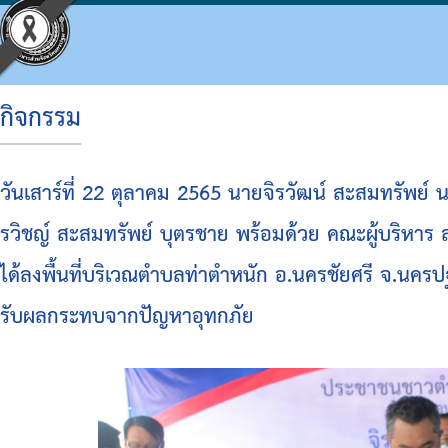
กิจกรรม
ประวัติ อบจ.
โครงสร้างองค์กร
ข้อบัญญัติงบประมาณ
แผนจัดซื้อจัดจ้างหรือจัดหาพัสดุ
ประมวลจริยธรรม
กิจกรรม อบจ.
การดำเนินการเพื่อจัดการความเสี่ยง
วันเสาร์ที่ 22 ตุลาคม 2565 นายจิรวัฒน์ สะสมทรัพย
ข้อมูลพื้นฐาน
โครงสร้างผู้บริหาร
แผนพัฒนาท้องถิ่น
รายงานความก้าวหน้าการจัดซื้อจัดจ้างหรือการ
แผนการบริหารและพัฒนาบุคคล
ข่าวประชาสัมพันธ์
แนวทางปฏิบัติเรื่องร้องเรียน
รวิชญ์ สะสมทรัพย์ บุตรชาย พร้อมด้วย คณะผู้บริหา
วิสัยทัศน์
โครงสร้างฝ่ายการเมือง
แผนดำเนินงาน
สรุปผลการจัดซื้อจัดจ้างหรือการจัดหาพัสดุราย
รายงานผลการบริหารและพัฒนาทรัพยากรบุคค
ประชาสัมพันธ์สภา
ประกาศเจตนารมณ์ นโยบาย No Gift Policy จาก
ได้ลงพื้นที่บริเวณตำบลท่าตำหนัก อ.นครชัยศรี จ.นครปฐ
อำนาจหน้าที่
โครงสร้างส่วนราชการ
ผลการดำเนินงาน
รายงานผลการจัดซื้อจัดจ้างหรือการจัดหาพัสดุ
หลักเกณฑ์การบริหารทรัพยากรบุคคล
มติที่ประชุมสภา
แผนปฏิบัติการป้องกันการทุจริต
รับผลกระทบจากปัญหาอุทกภัย
โครงสร้างโรงพยาบาลส่งเสริมสุขภาพตำบลในสั
รายงานติดตามผลการดำเนินการประจำปี รอบ 6
รายงานการประชุมสภา
มาตรการส่งเสริมคุณธรรมและความโปร่งใสภา
โครงสร้างการบริหารงาน
รายงานติดตามผลการดำเนินการประจำปี
ประกาศจัดซื้อจัดจ้าง
รายงานผลการดำเนินการเพื่อส่งเสริมคุณธรร
เงินสะสม
สรุปผลการจัดซื้อจัดจ้าง
รายงานผลการดำเนินการป้องกันการทุจริต