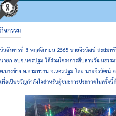
กิจกรรม
ประวัติ อบจ.
โครงสร้างองค์กร
ข้อบัญญัติงบประมาณ
แผนจัดซื้อจัดจ้างหรือจัดหาพัสดุ
ประมวลจริยธรรม
กิจกรรม อบจ.
การดำเนินการเพื่อจัดการความเสี่ยง
วันอังคารที่ 8 พฤศจิกายน 2565 นายจิรวัฒน์ สะสม
ข้อมูลพื้นฐาน
โครงสร้างผู้บริหาร
แผนพัฒนาท้องถิ่น
รายงานความก้าวหน้าการจัดซื้อจัดจ้างหรือการ
แผนการบริหารและพัฒนาบุคคล
ข่าวประชาสัมพันธ์
แนวทางปฏิบัติเรื่องร้องเรียน
นายก อบจ.นครปฐม ได้ร่วมโครงการสืบสานวัฒนธรรมป
วิสัยทัศน์
โครงสร้างฝ่ายการเมือง
แผนดำเนินงาน
สรุปผลการจัดซื้อจัดจ้างหรือการจัดหาพัสดุราย
รายงานผลการบริหารและพัฒนาทรัพยากรบุคค
ประชาสัมพันธ์สภา
ประกาศเจตนารมณ์ นโยบาย No Gift Policy จาก
ต.บางช้าง อ.สามพราน จ.นครปฐม โดย นายจิรวัฒน์ ส
อำนาจหน้าที่
โครงสร้างส่วนราชการ
ผลการดำเนินงาน
รายงานผลการจัดซื้อจัดจ้างหรือการจัดหาพัสดุ
หลักเกณฑ์การบริหารทรัพยากรบุคคล
มติที่ประชุมสภา
แผนปฏิบัติการป้องกันการทุจริต
เพื่อเป็นขวัญกำลังใจสำหรับผู้ชนะการประกวดในครั้งนี้ด
โครงสร้างโรงพยาบาลส่งเสริมสุขภาพตำบลในสั
รายงานติดตามผลการดำเนินการประจำปี รอบ 6
รายงานการประชุมสภา
มาตรการส่งเสริมคุณธรรมและความโปร่งใสภา
โครงสร้างการบริหารงาน
รายงานติดตามผลการดำเนินการประจำปี
ประกาศจัดซื้อจัดจ้าง
รายงานผลการดำเนินการเพื่อส่งเสริมคุณธรร
เงินสะสม
สรุปผลการจัดซื้อจัดจ้าง
รายงานผลการดำเนินการป้องกันการทุจริต