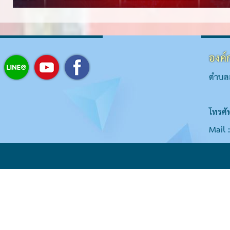
องค์
ตำบลส
โทรศั
Mail 