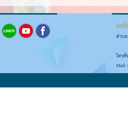
องค์
ตำบลส
โทรศั
Mail 