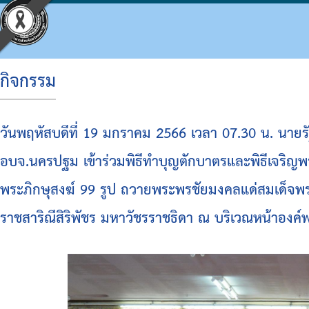
กิจกรรม
ประวัติ อบจ.
โครงสร้างองค์กร
ข้อบัญญัติงบประมาณ
แผนจัดซื้อจัดจ้างหรือจัดหาพัสดุ
ประมวลจริยธรรม
กิจกรรม อบจ.
การดำเนินการเพื่อจัดการความเสี่ยง
วันพฤหัสบดีที่ 19 มกราคม 2566 เวลา 07.30 น. นาย
ข้อมูลพื้นฐาน
โครงสร้างผู้บริหาร
แผนพัฒนาท้องถิ่น
รายงานความก้าวหน้าการจัดซื้อจัดจ้างหรือการ
แผนการบริหารและพัฒนาบุคคล
ข่าวประชาสัมพันธ์
แนวทางปฏิบัติเรื่องร้องเรียน
อบจ.นครปฐม เข้าร่วมพิธีทำบุญตักบาตรและพิธีเจร
วิสัยทัศน์
โครงสร้างฝ่ายการเมือง
แผนดำเนินงาน
สรุปผลการจัดซื้อจัดจ้างหรือการจัดหาพัสดุราย
รายงานผลการบริหารและพัฒนาทรัพยากรบุคค
ประชาสัมพันธ์สภา
ประกาศเจตนารมณ์ นโยบาย No Gift Policy จาก
พระภิกษุสงฆ์ 99 รูป ถวายพระพรชัยมงคลแด่สมเด็จพระ
อำนาจหน้าที่
โครงสร้างส่วนราชการ
ผลการดำเนินงาน
รายงานผลการจัดซื้อจัดจ้างหรือการจัดหาพัสดุ
หลักเกณฑ์การบริหารทรัพยากรบุคคล
มติที่ประชุมสภา
แผนปฏิบัติการป้องกันการทุจริต
ราชสาริณีสิริพัชร มหาวัชรราชธิดา ณ บริเวณหน้าองค์
โครงสร้างโรงพยาบาลส่งเสริมสุขภาพตำบลในสั
รายงานติดตามผลการดำเนินการประจำปี รอบ 6
รายงานการประชุมสภา
มาตรการส่งเสริมคุณธรรมและความโปร่งใสภา
โครงสร้างการบริหารงาน
รายงานติดตามผลการดำเนินการประจำปี
ประกาศจัดซื้อจัดจ้าง
รายงานผลการดำเนินการเพื่อส่งเสริมคุณธรร
เงินสะสม
สรุปผลการจัดซื้อจัดจ้าง
รายงานผลการดำเนินการป้องกันการทุจริต