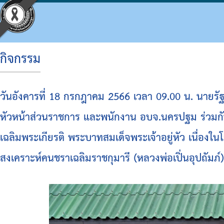
กิจกรรม
ประวัติ อบจ.
โครงสร้างองค์กร
ข้อบัญญัติงบประมาณ
แผนจัดซื้อจัดจ้างหรือจัดหาพัสดุ
ประมวลจริยธรรม
กิจกรรม อบจ.
การดำเนินการเพื่อจัดการความเสี่ยง
วันอังคารที่ 18 กรกฎาคม 2566 เวลา 09.00 น. นาย
ข้อมูลพื้นฐาน
โครงสร้างผู้บริหาร
แผนพัฒนาท้องถิ่น
รายงานความก้าวหน้าการจัดซื้อจัดจ้างหรือการ
แผนการบริหารและพัฒนาบุคคล
ข่าวประชาสัมพันธ์
แนวทางปฏิบัติเรื่องร้องเรียน
หัวหน้าส่วนราชการ และพนักงาน อบจ.นครปฐม ร่วมก
วิสัยทัศน์
โครงสร้างฝ่ายการเมือง
แผนดำเนินงาน
สรุปผลการจัดซื้อจัดจ้างหรือการจัดหาพัสดุราย
รายงานผลการบริหารและพัฒนาทรัพยากรบุคค
ประชาสัมพันธ์สภา
ประกาศเจตนารมณ์ นโยบาย No Gift Policy จาก
เฉลิมพระเกียรติ พระบาทสมเด็จพระเจ้าอยู่หัว เนื
อำนาจหน้าที่
โครงสร้างส่วนราชการ
ผลการดำเนินงาน
รายงานผลการจัดซื้อจัดจ้างหรือการจัดหาพัสดุ
หลักเกณฑ์การบริหารทรัพยากรบุคคล
มติที่ประชุมสภา
แผนปฏิบัติการป้องกันการทุจริต
สงเคราะห์คนชราเฉลิมราชกุมารี (หลวงพ่อเปิ่นอุปถัมภ์)
โครงสร้างโรงพยาบาลส่งเสริมสุขภาพตำบลในสั
รายงานติดตามผลการดำเนินการประจำปี รอบ 6
รายงานการประชุมสภา
มาตรการส่งเสริมคุณธรรมและความโปร่งใสภา
โครงสร้างการบริหารงาน
รายงานติดตามผลการดำเนินการประจำปี
ประกาศจัดซื้อจัดจ้าง
รายงานผลการดำเนินการเพื่อส่งเสริมคุณธรร
เงินสะสม
สรุปผลการจัดซื้อจัดจ้าง
รายงานผลการดำเนินการป้องกันการทุจริต