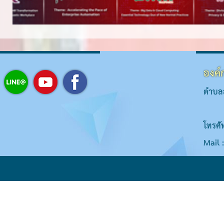
องค์
ตำบลส
โทรศั
Mail 