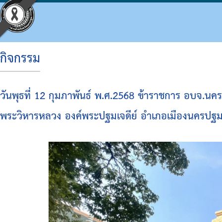
กิจกรรม
ประวัติ อบจ.
โครงสร้างองค์กร
ข้อบัญญัติงบประมาณ
แผนจัดซื้อจัดจ้างหรือจัดหาพัสดุ
ประมวลจริยธรรม
กิจกรรม อบจ.
การดำเนินการเพื่อจัดการความเสี่ยง
วันพุธที่ 12 กุมภาพันธ์ พ.ศ.2568 ข้าราชการ อบจ.นค
ข้อมูลพื้นฐาน
โครงสร้างผู้บริหาร
แผนพัฒนาท้องถิ่น
รายงานความก้าวหน้าการจัดซื้อจัดจ้างหรือการ
แผนการบริหารและพัฒนาบุคคล
ข่าวประชาสัมพันธ์
แนวทางปฏิบัติเรื่องร้องเรียน
พระวิหารหลวง องค์พระปฐมเจดีย์ อำเภอเมืองนครปฐ
วิสัยทัศน์
โครงสร้างฝ่ายการเมือง
แผนดำเนินงาน
สรุปผลการจัดซื้อจัดจ้างหรือการจัดหาพัสดุราย
รายงานผลการบริหารและพัฒนาทรัพยากรบุคค
ประชาสัมพันธ์สภา
ประกาศเจตนารมณ์ นโยบาย No Gift Policy จาก
อำนาจหน้าที่
โครงสร้างส่วนราชการ
ผลการดำเนินงาน
รายงานผลการจัดซื้อจัดจ้างหรือการจัดหาพัสดุ
หลักเกณฑ์การบริหารทรัพยากรบุคคล
มติที่ประชุมสภา
แผนปฏิบัติการป้องกันการทุจริต
โครงสร้างโรงพยาบาลส่งเสริมสุขภาพตำบลในสั
รายงานติดตามผลการดำเนินการประจำปี รอบ 6
รายงานการประชุมสภา
มาตรการส่งเสริมคุณธรรมและความโปร่งใสภา
โครงสร้างการบริหารงาน
รายงานติดตามผลการดำเนินการประจำปี
ประกาศจัดซื้อจัดจ้าง
รายงานผลการดำเนินการเพื่อส่งเสริมคุณธรร
เงินสะสม
สรุปผลการจัดซื้อจัดจ้าง
รายงานผลการดำเนินการป้องกันการทุจริต