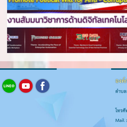
องค์
ตำบลส
โทรศั
Mail 