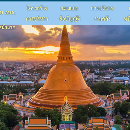
โครงสร้าง
แผนและ
การบริหาร
กับ อบจ.
การบริหาร
ข้อบัญญัติ
งานคลัง
ทร
หน้าแรก
จัดหาพัสดุ
เดือน
ลประจำปี
การปฏิบัติหน้าที่
ประจำปี
งกัด
 เดือน
ยในหน่วยงาน
มและความโปร่งใสภายในหน่วยงาน