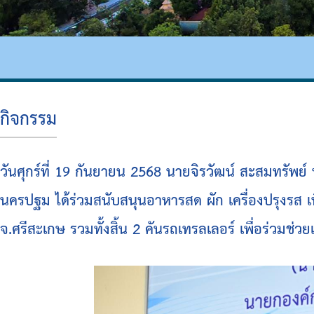
เงินสะสม
สรุปผลการจัดซื้อจัดจ้าง
รายงานผลการดำเนินการป้องกันการทุจริต
ความก้าวหน้าในการดำเนินงานตามแผนการดำเ
หนังสือราชการ
ข่าวประชาสัมพันธ์เพื่อเสริมสร้างคุณธรรมและ
สถิติข้อมูลการให้บริการประชาชน
กิจกรรม
วันศุกร์ที่ 19 กันยายน 2568 นายจิรวัฒน์ สะสมทรัพ
นครปฐม ได้ร่วมสนับสนุนอาหารสด ผัก เครื่องปรุงรส เ
จ.ศรีสะเกษ รวมทั้งสิ้น 2 คันรถเทรลเลอร์ เพื่อร่วมช่