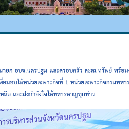
นินงาน
ความโปร่งใส
ย์ นายก อบจ.นครปฐม และครอบครัว สะสมทรัพย์ พร้อมด้
พื่อมอบให้หน่วยเฉพาะกิจที่ 1 หน่วยเฉพาะกิจกรมทหารพ
วยเหลือ และส่งกำลังใจให้ทหารหาญทุกท่าน