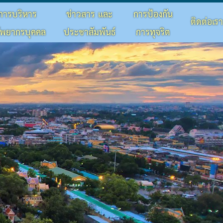
การบริหาร
ข่าวสาร และ
การป้องกัน
ติดต่อเรา
ัพยากรบุคคล
ประชาสัมพันธ์
การทุจริต
×
×
×
×
×
×
×