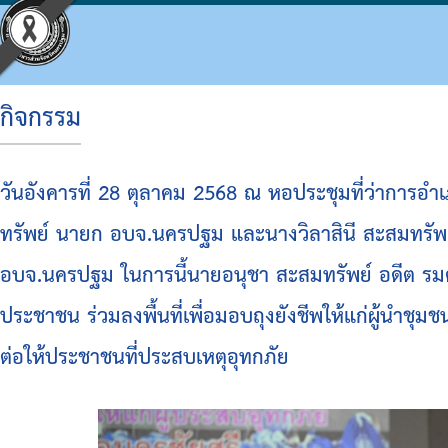
กิจกรรม
ประวัติ อบจ.
โครงสร้างองค์กร
ข้อบัญญัติงบประมาณ
แผนจัดซื้อจัดจ้างหรือจัดหาพัสดุ
ประมวลจริยธรรม
กิจกรรม อบจ.
การดำเนินการเพื่อจัดการความเสี่ยง
วันอังคารที่ 28 ตุลาคม 2568 ณ หอประชุมที่ว่าการ
ข้อมูลพื้นฐาน
โครงสร้างผู้บริหาร
แผนพัฒนาท้องถิ่น
รายงานความก้าวหน้าการจัดซื้อจัดจ้างหรือการ
แผนการบริหารและพัฒนาบุคคล
ข่าวประชาสัมพันธ์
แนวทางปฏิบัติเรื่องร้องเรียน
ทรัพย์ นายก อบจ.นครปฐม และนางวิลาสินี สะสมทรัพย
วิสัยทัศน์
โครงสร้างฝ่ายการเมือง
แผนดำเนินงาน
สรุปผลการจัดซื้อจัดจ้างหรือการจัดหาพัสดุราย
รายงานผลการบริหารและพัฒนาทรัพยากรบุคค
ประชาสัมพันธ์สภา
ประกาศเจตนารมณ์ นโยบาย No Gift Policy จาก
อบจ.นครปฐม ในการนี้นายอนุชา สะสมทรัพย์ อดีต รมต
อำนาจหน้าที่
โครงสร้างส่วนราชการ
ผลการดำเนินงาน
รายงานผลการจัดซื้อจัดจ้างหรือการจัดหาพัสดุ
หลักเกณฑ์การบริหารทรัพยากรบุคคล
มติที่ประชุมสภา
แผนปฏิบัติการป้องกันการทุจริต
ประชาชน ร่วมลงพื้นที่เพื่อมอบถุงยังชีพให้แก่ผู้นำชุมชน
โครงสร้างโรงพยาบาลส่งเสริมสุขภาพตำบลในสั
รายงานติดตามผลการดำเนินการประจำปี รอบ 6
รายงานการประชุมสภา
มาตรการส่งเสริมคุณธรรมและความโปร่งใสภา
ต่อให้ประชาชนที่ประสบเหตุอุทกภัย
โครงสร้างการบริหารงาน
รายงานติดตามผลการดำเนินการประจำปี
ประกาศจัดซื้อจัดจ้าง
รายงานผลการดำเนินการเพื่อส่งเสริมคุณธรร
เงินสะสม
สรุปผลการจัดซื้อจัดจ้าง
รายงานผลการดำเนินการป้องกันการทุจริต