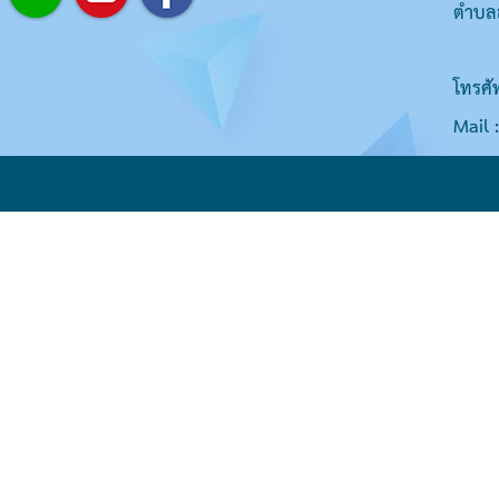
ตำบลส
โทรศั
Mail 