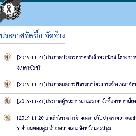
ประกาศจัดซื้อ-จัดจ้าง
ประวัติ อบจ.
โครงสร้างองค์กร
ข้อบัญญัติงบประมาณ
แผนจัดซื้อจัดจ้างหรือจัดหาพัสดุ
ประมวลจริยธรรม
กิจกรรม อบจ.
การดำเนินการเพื่อจัดการความเสี่ยง
[2019-11-21]ประกาศประกวดราคาอิเล็กทรอนิกส์ โครงการจ้
ข้อมูลพื้นฐาน
โครงสร้างผู้บริหาร
แผนพัฒนาท้องถิ่น
รายงานความก้าวหน้าการจัดซื้อจัดจ้างหรือการ
แผนการบริหารและพัฒนาบุคคล
ข่าวประชาสัมพันธ์
แนวทางปฏิบัติเรื่องร้องเรียน
อ.นครชัยศรี
วิสัยทัศน์
โครงสร้างฝ่ายการเมือง
แผนดำเนินงาน
สรุปผลการจัดซื้อจัดจ้างหรือการจัดหาพัสดุราย
รายงานผลการบริหารและพัฒนาทรัพยากรบุคค
ประชาสัมพันธ์สภา
ประกาศเจตนารมณ์ นโยบาย No Gift Policy จาก
[2019-11-21]ประกาศผลการพิจารณาโครงการจ้างเหมาจัด
อำนาจหน้าที่
โครงสร้างส่วนราชการ
ผลการดำเนินงาน
รายงานผลการจัดซื้อจัดจ้างหรือการจัดหาพัสดุ
หลักเกณฑ์การบริหารทรัพยากรบุคคล
มติที่ประชุมสภา
แผนปฏิบัติการป้องกันการทุจริต
[2019-11-21]ประกาศผู้ชนะการเสนอราคาจัดซื้ออาหารเลี้ยง
โครงสร้างโรงพยาบาลส่งเสริมสุขภาพตำบลในสั
รายงานติดตามผลการดำเนินการประจำปี รอบ 6
รายงานการประชุมสภา
มาตรการส่งเสริมคุณธรรมและความโปร่งใสภา
โครงสร้างการบริหารงาน
รายงานติดตามผลการดำเนินการประจำปี
ประกาศจัดซื้อจัดจ้าง
รายงานผลการดำเนินการเพื่อส่งเสริมคุณธรร
[2019-11-20]ยกเลิกโครงการจ้างเหมาปรับปรุงลาดยางแอสฟัส
9 ตำบลดอนตูม อำเภอบางเลน จังหวัดนครปฐม
เงินสะสม
สรุปผลการจัดซื้อจัดจ้าง
รายงานผลการดำเนินการป้องกันการทุจริต