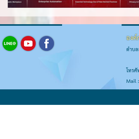
องค์
ตำบลส
โทรศั
Mail 