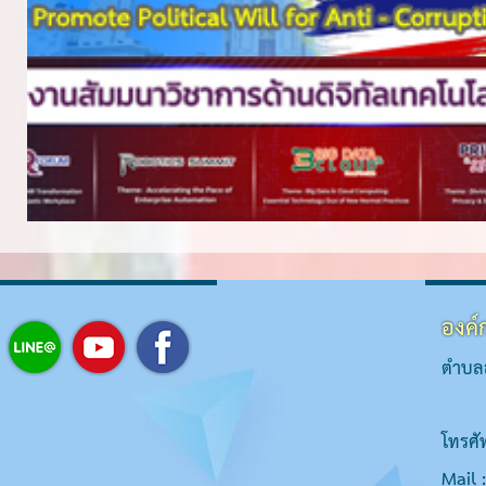
องค์
ตำบลส
โทรศั
Mail 