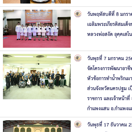
วันพฤหัสบดีที่ 8 มกร
เฉลิมพระเกียรติสมเด็จ
หลวงพ่อสงัด อุคฺคเสโ
วันพุธที่ 7 มกราคม 
จัดโครงการพัฒนาอาชี
หัวข้อการทำน้ำพริกเผา
ส่วนจังหวัดนครปฐม เป
ราชการ และเจ้าหน้าท
กำแพงแสน อ.กำแพงแ
วันพุธที่ 17 ธันวาคม