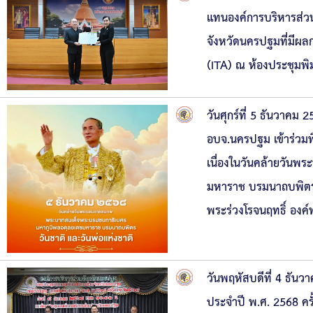
แทนองค์การบริหารส่วนจ
จังหวัดนครปฐมที่มีผ
(ITA) ณ ห้องประชุมพ
วันศุกร์ที่ 5 ธันวาค
อบจ.นครปฐม เข้าร่วม
เนื่องในวันคล้ายวั
มหาราช บรมนาถบพิตร 
พระร่วงโรจนฤทธิ์ อง
วันพฤหัสบดีที่ 4 ธัน
ประจำปี พ.ศ. 2568 คร