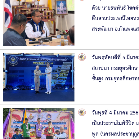
ด้วย นายธนพันธ์ โชคด
สืบสานประเพณีไทยทร
สระพัฒนา อ.กำแพงแ
วันพฤหัสบดีที่ 5 มีน
สถาปนา กรมยุทธศึกษาท
ชั้นสูง กรมยุทธศึกษ
วันพุธที่ 4 มีนาคม 25
เป็นประธานในพิธีปิด แ
พูด (นครผลประชานุกูล