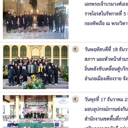
เอกพระเจ้าบรมวงศ์เธอ
ราชโอรสในรัชกาลที่ 5
กองทัพเรือ ณ พระวิห
วันพฤหัสบดีที่ 18 ธั
สภาฯ และหัวหน้าส่วน
ถิ่นพลังขับเคลื่อนสู
อำเภอเมืองเชียงราย จั
วันพุธที่ 17 ธันวาค
มอบอุปกรณ์การแข่งกันกี
สำนักงานเขตพื้นที่กา