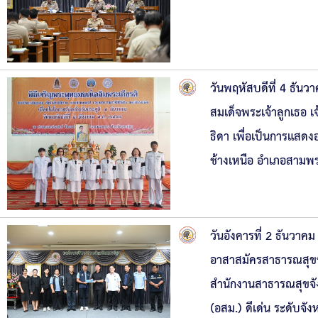
วันพฤหัสบดีที่ 4 ธัน
สมเด็จพระเจ้าลูกเธอ เ
ธิดา เพื่อเป็นการแสด
ช้างเหนือ อำเภอสามพ
วันอังคารที่ 2 ธันวา
อาสาสมัครสาธารณสุขปร
สำนักงานสาธารณสุขจั
(อสม.) ดีเด่น ระดับจ