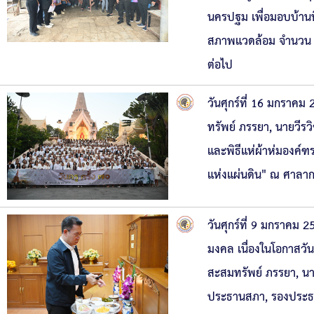
นครปฐม เพื่อมอบบ้านที
สภาพแวดล้อม จำนวน 12
ต่อไป
วันศุกร์ที่ 16 มกราค
ทรัพย์ ภรรยา, นายวีร
และพิธีแห่ผ้าห่มองค์ฑร
แห่งแผ่นดิน" ณ ศาลา
วันศุกร์ที่ 9 มกราคม
มงคล เนื่องในโอกาสวั
สะสมทรัพย์ ภรรยา, นาย
ประธานสภา, รองประธา