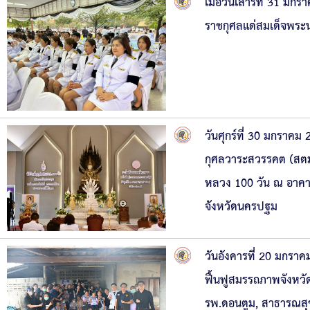
เมื่อวันเสาร์ที่ 31 ม
ราชกุศลแด่สมเด็จพระน
วันศุกร์ที่ 30 มกราค
กุศลวาระสวรรคต (สตมว
หลวง 100 วัน ณ อาคา
จังหวัดนครปฐม
วันอังคารที่ 20 มกร
ฟื้นฟูสมรรถภาพจังหวัด
รพ.ดอนตูม, สาธารณสุข