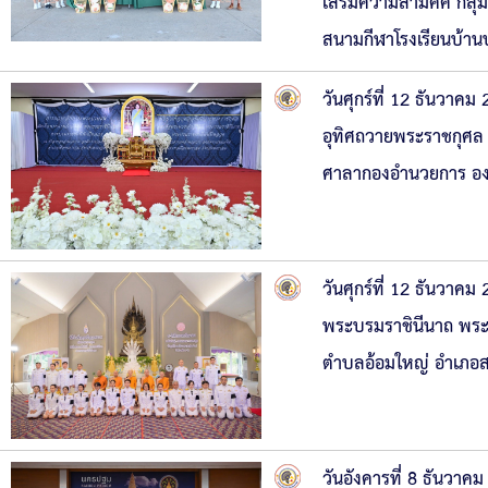
เสริมความสามัคคี กลุ่ม
สนามกีฬาโรงเรียนบ้านบ
วันศุกร์ที่ 12 ธันวา
อุทิศถวายพระราชกุศล 
ศาลากองอำนวยการ องค
วันศุกร์ที่ 12 ธันวาคม
พระบรมราชินีนาถ พระ
ตำบลอ้อมใหญ่ อำเภอ
วันอังคารที่ 8 ธันวา