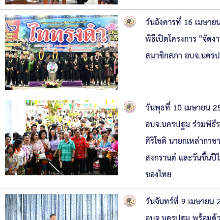
วันอังคารที่ 16 เมษา
พิธีเปิดโครงการ "จัด
สมาชิกสภา อบจ.นครป
วันพุธที่ 10 เมษายน
อบจ.นครปฐม ร่วมพิธีรดน
ศิริโชติ นายกเหล่ากา
สงกรานต์ และวันขึ้นป
ของไทย
วันจันทร์ที่ 9 เมษาย
อบจ.นครปฐม พร้อมด้วย เ