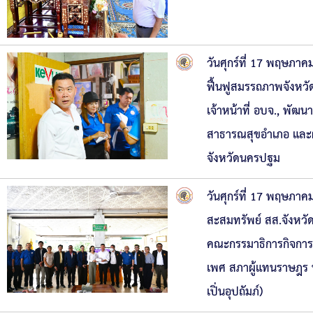
ความก้าวหน้าในการดำเนินงานตามแผนการดำเ
หนังสือราชการ
ข่าวประชาสัมพันธ์เพื่อเสริมสร้างคุณธรรมและ
วันศุกร์ที่ 17 พฤษภ
สถิติข้อมูลการให้บริการประชาชน
ฟื้นฟูสมรรถภาพจังหวั
เจ้าหน้าที่ อบจ., พั
สาธารณสุขอำเภอ และผ
จังหวัดนครปฐม
วันศุกร์ที่ 17 พฤษภา
สะสมทรัพย์ สส.จังหวั
คณะกรรมาธิการกิจการเด
เพศ สภาผู้แทนราษฎร ท
เปิ่นอุปถัมภ์)