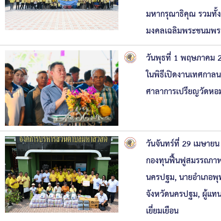
มหากรุณาธิคุณ รวมทั้ง
มงคลเฉลิมพระชนมพร
วันพุธที่ 1 พฤษภาคม 
ในพิธีเปิดงานเทศกาล
ศาลาการเปรียญวัดหอม
วันจันทร์ที่ 29 เมษา
กองทุนฟื้นฟูสมรรถภา
นครปฐม, นายอำเภอพุท
จังหวัดนครปฐม, ผู้แทน
เยี่ยมเยือน