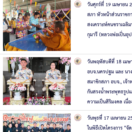
วันศุกร์ที่ 19 เมษาย
สภา หัวหน้าส่วนราชกา
สงเคราะห์คนชราเฉลิมร
กุมารี (หลวงพ่อเปิ่นอ
วันพฤหัสบดีที่ 18 เม
อบจ.นครปฐม และ นางวิ
สมาชิกสภา อบจ., เจ้า
กันสรงน้ำพระพุทธรูปแ
ความเป็นสิริมงคล เนื
วันพุธที่ 17 เมษายน 
ในพิธีเปิดโครงการ "จ