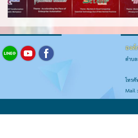
องค์
ตำบลส
โทรศั
Mail 