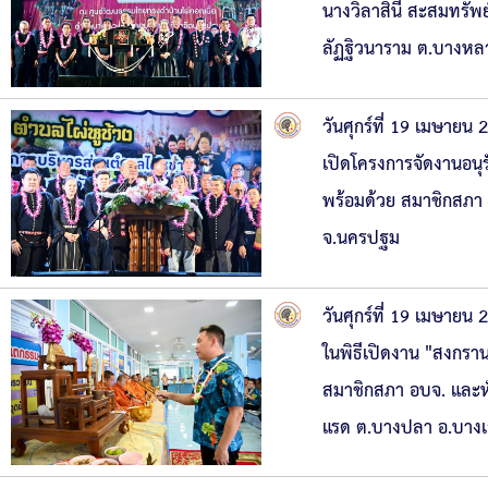
นางวิลาสินี สะสมทรัพ
ลัฏฐิวนาราม ต.บางห
วันศุกร์ที่ 19 เมษาย
เปิดโครงการจัดงานอน
พร้อมด้วย สมาชิกสภา 
จ.นครปฐม
วันศุกร์ที่ 19 เมษาย
ในพิธีเปิดงาน "สงกราน
สมาชิกสภา อบจ. และห
แรด ต.บางปลา อ.บาง