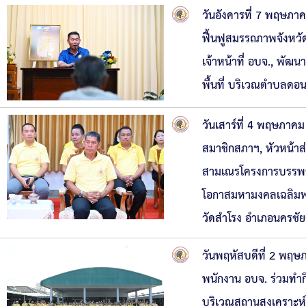
วันอังคารที่ 7 พฤษภ
ฟื้นฟูสมรรถภาพจังหวั
เจ้าหน้าที่ อบจ., พัฒ
พื้นที่ บริเวณตำบลด
วันเสาร์ที่ 4 พฤษภา
สมาชิกสภาฯ, หัวหน้า
สามเณรโครงการบรรพชาส
โอกาสมหามงคลเฉลิมพ
วัดสำโรง อำเภอนครชัย
วันพฤหัสบดีที่ 2 พฤ
พนักงาน อบจ. ร่วมทำ
บริเวณสถานสงเคราะห์