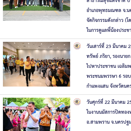
สาธารณสุขแห่งชาติ 
อำเภอพุทธมณฑล จ.นคร
จัดกิจกรรมดังกล่าว (โ
ในการดูแลพี่น้องประช
วันเสาร์ที่ 23 มีนาค
ทรัพย์ ภริยา, รองนาย
ไปหาประชาชน เฉลิมพระ
พระชนมพรรษา 6 รอบ 
กำแพงแสน จังหวัดนค
วันศุกร์ที่ 22 มีนาค
ในงานนมัสการปิดทองห
อ.สามพราน จ.นครปฐ