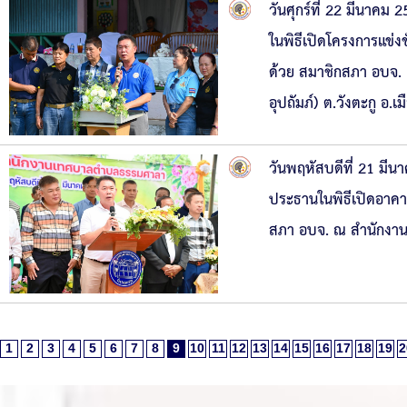
วันศุกร์ที่ 22 มีนาค
ในพิธีเปิดโครงการแข่
ด้วย สมาชิกสภา อบจ. แ
อุปถัมภ์) ต.วังตะกู อ.
วันพฤหัสบดีที่ 21 มี
ประธานในพิธีเปิดอาค
สภา อบจ. ณ สำนักงา
1
2
3
4
5
6
7
8
9
10
11
12
13
14
15
16
17
18
19
2