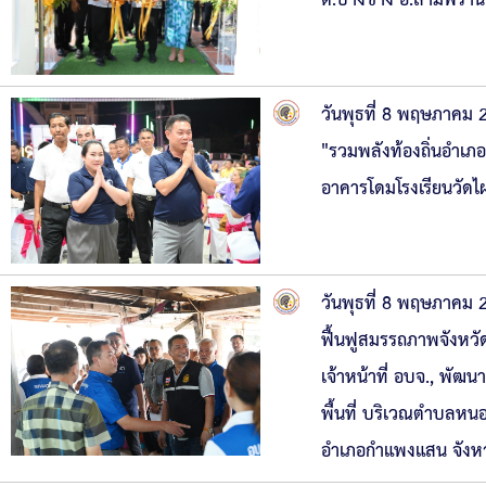
ต.บางช้าง อ.สามพรา
วันพุธที่ 8 พฤษภาคม 
"รวมพลังท้องถิ่นอำเภ
อาคารโดมโรงเรียนวัดไ
วันพุธที่ 8 พฤษภาคม
ฟื้นฟูสมรรถภาพจังหวั
เจ้าหน้าที่ อบจ., พัฒ
พื้นที่ บริเวณตำบลห
อำเภอกำแพงแสน จังห