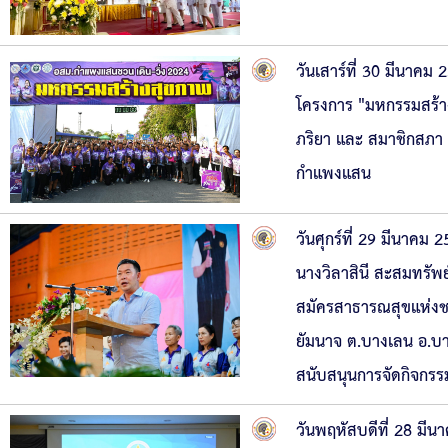
วันเสาร์ที่ 30 มีนาค
โครงการ "มหกรรมสร้าง
ภริยา และ สมาชิกสภา
กำแพงแสน
วันศุกร์ที่ 29 มีนาค
นางวิลาสินี สะสมทรัพ
สมัครสาธารณสุขแห่งช
ยัมนาจ ต.บางเลน อ.บ
สนับสนุนการจัดกิจกรร
วันพฤหัสบดีที่ 28 มี